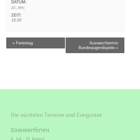
DATUM:
20. MAI
ZEIT:
19:00
«
Ferientag
Ausweichtermin
Bundesjugendspiele
»
Die nächsten Termine und Ereignisse
Sommerferien
4. Juli
-
15. August