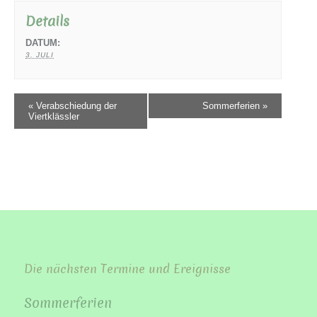
Details
DATUM:
3. JULI
«
Verabschiedung der
Sommerferien
»
Viertklässler
Die nächsten Termine und Ereignisse
Sommerferien